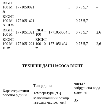
RIGHT
100 M
1771050021
1
0,75
5,7
–
A
RIGHT
100 M
1771051421
1
0,75
5,7
–
A 10 m
RIGHT
RIGHT
1771051321
1771050004
1
0,75
5,7
2,6
100 M
100
RIGHT
RIGHT
100 M
1771051221
100 10
1771051404
1
0,75
5,7
2,6
10 m
m
ТЕХНІЧНІ ДАНІ НАСОСА RIGHT
чиста /
Тип рідини
забруднена вода
Характеристики
Температура [°C]
макс. 50
робочої рідини
Максимальний розмір
35
твердих часток [мм]