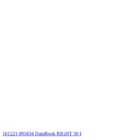
161221 091834 DataBook RIGHT 50 I