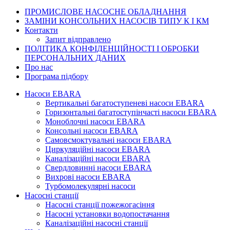
ПРОМИСЛОВЕ
НАСОСНЕ ОБЛАДНАННЯ
ЗАМІНИ КОНСОЛЬНИХ НАСОСІВ ТИПУ К І КМ
Контакти
Запит відправлено
ПОЛІТИКА КОНФІДЕНЦІЙНОСТІ І ОБРОБКИ
ПЕРСОНАЛЬНИХ ДАНИХ
Про нас
Програма підбору
Насоси EBARA
Вертикальні багатоступеневі насоси EBARA
Горизонтальні багатоступінчасті насоси EBARA
Моноблочні насоси EBARA
Консольні насоси EBARA
Самовсмоктувальні насоси EBARA
Циркуляційні насоси EBARA
Каналізаційні насоси EBARA
Свердловинні насоси EBARA
Вихрові насоси EBARA
Турбомолекулярні насоси
Насосні станції
Насосні станції пожежогасіння
Насосні установки водопостачання
Каналізаційні насосні станції