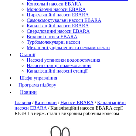
Консольні насоси EBARA
Моноблочні насоси EBARA
Циркуляційні насоси EBARA
Самовсмоктувальні насоси EBARA
Каналізаційні насоси EBARA
Свердловинні насоси EBARA
Вихрові насоси EBARA
Турбомолекулярні насоси
Механічні ущільнення та ремкомплекти
Станції
Насосні установки водопостачання
Насосні станції пожежогасіння
Каналізаційні насосні станції
Шафи управління
Програма підбору
Новини
Главная
/
Категории
/
Насоси EBARA
/
Каналізаційні
насоси EBARA
/
Каналізаційні насоси EBARA серії
RIGHT з нерж. сталі з вихровим робочим колесом