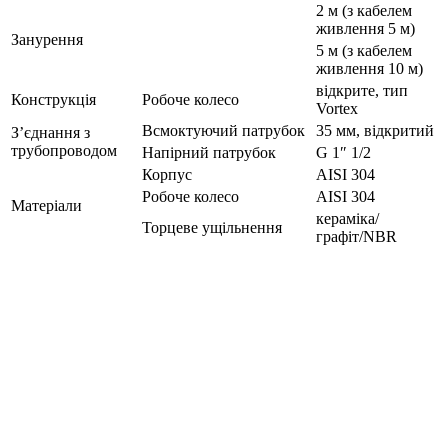
2 м (з кабелем
живлення 5 м)
Занурення
5 м (з кабелем
живлення 10 м)
відкрите, тип
Конструкція
Робоче колесо
Vortex
Всмоктуючий патрубок
35 мм, відкритий
З’єднання з
трубопроводом
Напірний патрубок
G 1″ 1/2
Корпус
AISI 304
Робоче колесо
AISI 304
Матеріали
кераміка/
Торцеве ущільнення
графіт/NBR