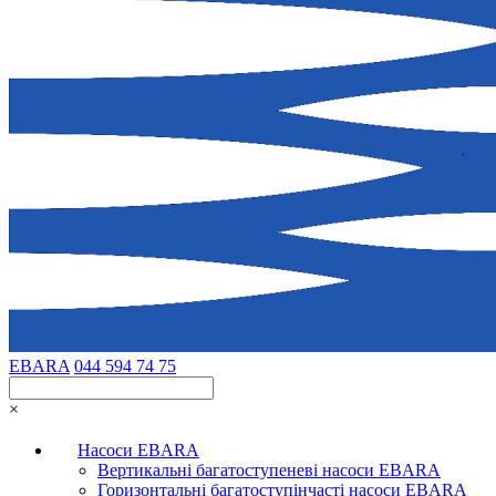
EBARA
044 594 74 75
×
Насоси EBARA
Вертикальні багатоступеневі насоси EBARA
Горизонтальні багатоступінчасті насоси EBARA