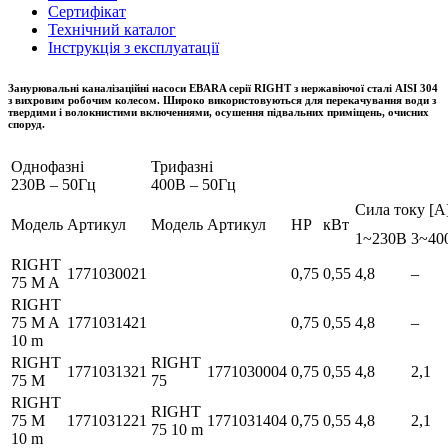
Сертифікат
Технічний каталог
Інструкція з експлуатації
Занурювальні каналізаційні насоси EBARA серії RIGHT з нержавіючої сталі AISI 304
з вихровим робочим колесом. Широко використовуються для перекачування води з
твердими і волокнистими включеннями, осушення підвальних приміщень, очисних
споруд.
Однофазні
Трифазні
230В – 50Гц
400В – 50Гц
Сила току [A
Модель
Артикул
Модель
Артикул
HP
кВт
1~230В
3~40
RIGHT
1771030021
0,75
0,55
4,8
–
75 M A
RIGHT
75 M A
1771031421
0,75
0,55
4,8
–
10 m
RIGHT
RIGHT
1771031321
1771030004
0,75
0,55
4,8
2,1
75 M
75
RIGHT
RIGHT
75 M
1771031221
1771031404
0,75
0,55
4,8
2,1
75 10 m
10 m