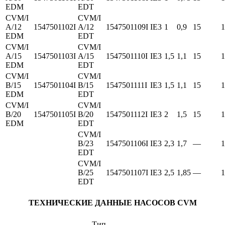
EDM
EDT
CVM/I
CVM/I
A/12
1547501102I
A/12
1547501109I
IE3
1
0,9
15
1
EDM
EDT
CVM/I
CVM/I
A/15
1547501103I
A/15
1547501110I
IE3
1,5
1,1
15
1
EDM
EDT
CVM/I
CVM/I
B/15
1547501104I
B/15
1547501111I
IE3
1,5
1,1
15
1
EDM
EDT
CVM/I
CVM/I
B/20
1547501105I
B/20
1547501112I
IE3
2
1,5
15
1
EDM
EDT
CVM/I
B/23
1547501106I
IE3
2,3
1,7
—
1
EDT
CVM/I
B/25
1547501107I
IE3
2,5
1,85
—
1
EDT
ТЕХНИЧЕСКИЕ ДАННЫЕ НАСОСОВ CVM
Тип