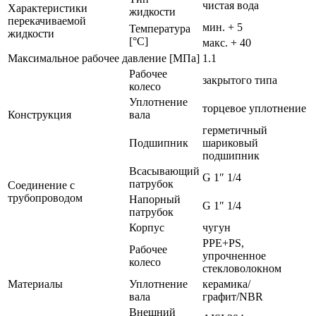
чистая вода
Характеристики
жидкости
перекачиваемой
мин. + 5
Температура
жидкости
[°C]
макс. + 40
Максимальное рабочее давление [МПа]
1.1
Рабочее
закрытого типа
колесо
Уплотнение
торцевое уплотнение
Конструкция
вала
герметичный
Подшипник
шариковый
подшипник
Всасывающий
G 1″ 1/4
патрубок
Соединение с
трубопроводом
Напорный
G 1″ 1/4
патрубок
Корпус
чугун
PPE+PS,
Рабочее
упрочненное
колесо
стекловолокном
Материалы
Уплотнение
керамика/
вала
графит/NBR
Внешний