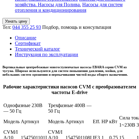
хозяйства. Насосы для Полива.
Насосы для систем
отопления и кондиционирования
Узнать цену
Тел:
044 355 25 93
Подбор, помощь и консультация
Описание
Сертификат
Технический каталог
Инструкция по эксплуатации
Вертикальные центробежные многоступенчатые насосы EBARA серии CVM из
чугуна. Широко используются для систем повышения давления, мойки, для
небольших систем орошения и перекачивания чистой воды общего назначения.
Рабочие характеристики насосов CVM с преобразователем
частоты E-drive
Однофазные 230В
Трехфазные 400В —
— 50 Гц
50 Гц
Сила ток
Модель
Артикул
Модель
Артикул
Eff.
HP
кВт
1~230В
CVM/I
CVM/I
A/10
1547501101I
A/10
1547501108I
IE3
1
0,75
15
1