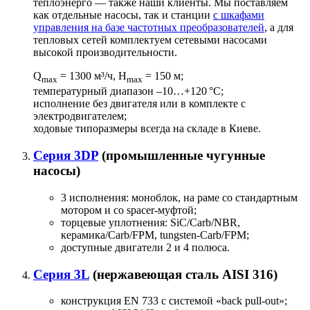
теплоэнерго — также наши клиенты. Мы поставляем
как отдельные насосы, так и станции
с шкафами
управления на базе частотных преобразователей
, а для
тепловых сетей комплектуем сетевыми насосами
высокой производительности.
Q
= 1300 м³/ч, H
= 150 м;
max
max
температурный диапазон –10…+120 °C;
исполнение без двигателя или в комплекте с
электродвигателем;
ходовые типоразмеры всегда на складе в Киеве.
Серия 3DP
(промышленные чугунные
насосы)
3 исполнения: моноблок, на раме со стандартным
мотором и со spacer-муфтой;
торцевые уплотнения: SiC/Carb/NBR,
керамика/Carb/FPM, tungsten-Carb/FPM;
доступные двигатели 2 и 4 полюса.
Серия 3L
(нержавеющая сталь AISI 316)
конструкция EN 733 с системой «back pull-out»;