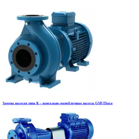
Замена насосов типа К – консольно-моноблочные насосы GSD Ebara