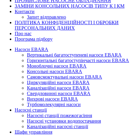
ПРОМИСЛОВЕ
НАСОСНЕ ОБЛАДНАННЯ
ЗАМІНИ КОНСОЛЬНИХ НАСОСІВ ТИПУ К І КМ
Контакти
Запит відправлено
ПОЛІТИКА КОНФІДЕНЦІЙНОСТІ І ОБРОБКИ
ПЕРСОНАЛЬНИХ ДАНИХ
Про нас
Програма підбору
Насоси EBARA
Вертикальні багатоступеневі насоси EBARA
Горизонтальні багатоступінчасті насоси EBARA
Моноблочні насоси EBARA
Консольні насоси EBARA
Самовсмоктувальні насоси EBARA
Циркуляційні насоси EBARA
Каналізаційні насоси EBARA
Свердловинні насоси EBARA
Вихрові насоси EBARA
Турбомолекулярні насоси
Насосні станції
Насосні станції пожежогасіння
Насосні установки водопостачання
Каналізаційні насосні станції
Шафи управління