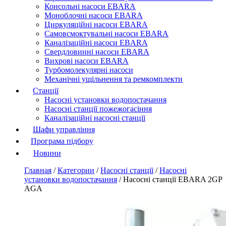
Консольні насоси EBARA
Моноблочні насоси EBARA
Циркуляційні насоси EBARA
Самовсмоктувальні насоси EBARA
Каналізаційні насоси EBARA
Свердловинні насоси EBARA
Вихрові насоси EBARA
Турбомолекулярні насоси
Механічні ущільнення та ремкомплекти
Станції
Насосні установки водопостачання
Насосні станції пожежогасіння
Каналізаційні насосні станції
Шафи управління
Програма підбору
Новини
Главная
/
Категории
/
Насосні станції
/
Насосні
установки водопостачання
/
Насосні станції EBARA 2GP
AGA