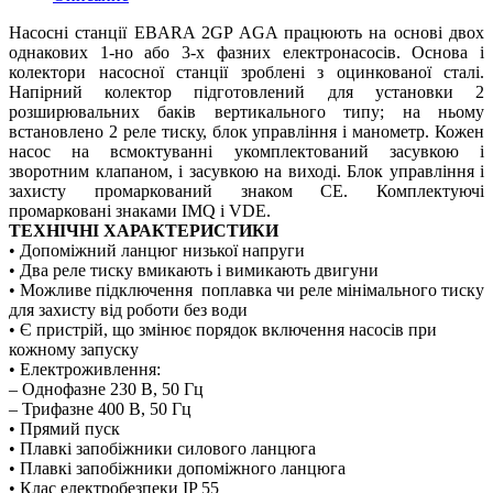
Насосні станції EBARA 2GP AGA працюють на основі двох
однакових 1-но або 3-х фазних електронасосів. Основа і
колектори насосної станції зроблені з оцинкованої сталі.
Напірний колектор підготовлений для установки 2
розширювальних баків вертикального типу; на ньому
встановлено 2 реле тиску, блок управління і манометр. Кожен
насос на всмоктуванні укомплектований засувкою і
зворотним клапаном, і засувкою на виході. Блок управління і
захисту промаркований знаком СЕ. Комплектуючі
промарковані знаками IMQ і VDE.
ТЕХНІЧНІ ХАРАКТЕРИСТИКИ
• Допоміжний ланцюг низької напруги
• Два реле тиску вмикають і вимикають двигуни
• Можливе підключення поплавка чи реле мінімального тиску
для захисту від роботи без води
• Є пристрій, що змінює порядок включення насосів при
кожному запуску
• Електроживлення:
– Однофазне 230 В, 50 Гц
– Трифазне 400 В, 50 Гц
• Прямий пуск
• Плавкі запобіжники силового ланцюга
• Плавкі запобіжники допоміжного ланцюга
• Клас електробезпеки IP 55