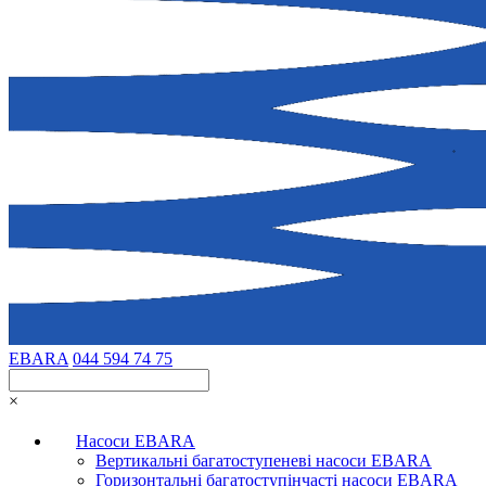
EBARA
044 594 74 75
×
Насоси EBARA
Вертикальні багатоступеневі насоси EBARA
Горизонтальні багатоступінчасті насоси EBARA