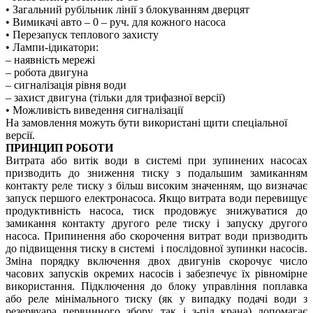
• Загальний рубільник лінії з блокуванням дверцят
• Вимикачі авто – 0 – руч. для кожного насоса
• Перезапуск теплового захисту
• Лампи-ідикатори:
– наявність мережі
– робота двигуна
– сигналізація рівня води
– захист двигуна (тільки для трифазної версії)
• Можливість виведення сигналізації
На замовлення можуть бути використані щити спеціальної
версії.
ПРИНЦИП РОБОТИ
Витрата або витік води в системі при зупинених насосах
призводить до зниження тиску з подальшим замиканням
контакту реле тиску з більш високим значенням, що визначає
запуск першого електронасоса. Якщо витрата води перевищує
продуктивність насоса, тиск продовжує знижуватися до
замикання контакту другого реле тиску і запуску другого
насоса. Припинення або скорочення витрат води призводить
до підвищення тиску в системі і послідовної зупинки насосів.
Зміна порядку включення двох двигунів скорочує число
часових запусків окремих насосів і забезпечує їх рівномірне
використання. Підключення до блоку управління поплавка
або реле мінімального тиску (як у випадку подачі води з
резервуара первинного збору, так і з-під крана) допомагає