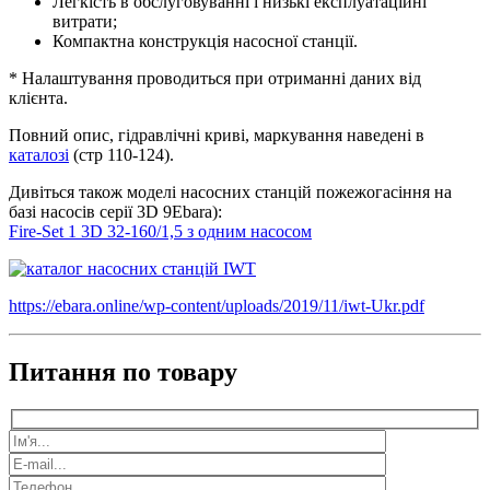
Легкість в обслуговуванні і низькі експлуатаційні
витрати;
Компактна конструкція насосної станції.
* Налаштування проводиться при отриманні даних від
клієнта.
Повний опис, гідравлічні криві, маркування наведені в
каталозі
(стр 110-124).
Дивіться також моделі насосних станцій пожежогасіння на
базі насосів серії 3D 9Ebara):
Fire-Set 1 3D 32-160/1,5 з одним насосом
https://ebara.online/wp-content/uploads/2019/11/iwt-Ukr.pdf
Питання по товару