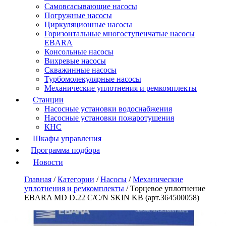
Самовсасывающие насосы
Погружные насосы
Циркуляционные насосы
Горизонтальные многоступенчатые насосы
EBARA
Консольные насосы
Вихревые насосы
Скважинные насосы
Турбомолекулярные насосы
Механические уплотнения и ремкомплекты
Станции
Насосные установки водоснабжения
Насосные установки пожаротушения
КНС
Шкафы управления
Программа подбора
Новости
Главная
/
Категории
/
Насосы
/
Механические
уплотнения и ремкомплекты
/
Торцевое уплотнение
EBARA MD D.22 C/C/N SKIN KB (арт.364500058)