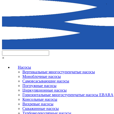
×
Насосы
Вертикальные многоступенчатые насосы
Моноблочные насосы
Самовсасывающие насосы
Погружные насосы
Циркуляционные насосы
Горизонтальные многоступенчатые насосы EBARA
Консольные насосы
Вихревые насосы
Скважинные насосы
Турбомолекулярные насосы