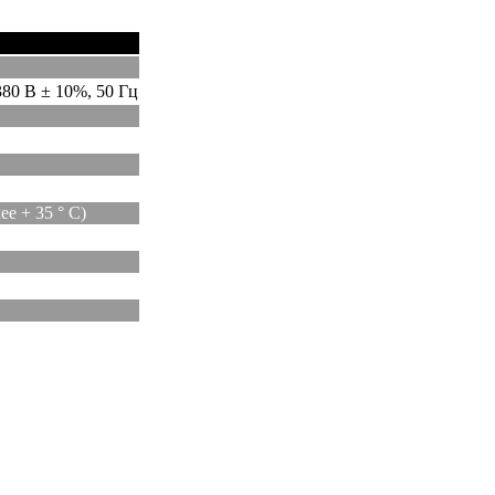
380 В ± 10%, 50 Гц
ее + 35 ° С)