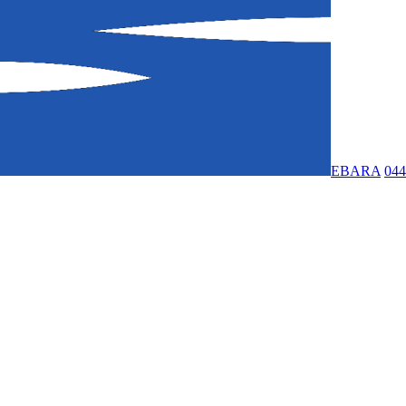
EBARA
044