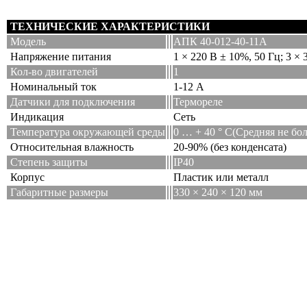
ТЕХНИЧЕСКИЕ ХАРАКТЕРИСТИКИ
Модель
АПК 40-012-40-11А
Напряжение питания
1 × 220 В ± 10%, 50 Гц; 3 × 
Кол-во двигателей
1
Номинальный ток
1-12 А
Датчики для подключения
Термореле
Индикация
Сеть
Температура окружающей среды
0 … + 40 ° С(Средняя не бол
Относительная влажность
20-90% (без конденсата)
Степень защиты
IP40
Корпус
Пластик или металл
Габаритные размеры
330 × 240 × 120 мм