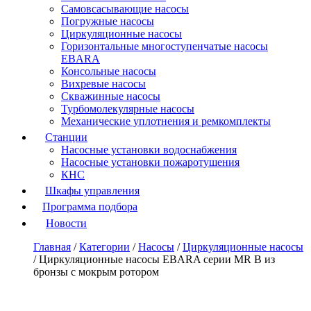
Самовсасывающие насосы
Погружные насосы
Циркуляционные насосы
Горизонтальные многоступенчатые насосы
EBARA
Консольные насосы
Вихревые насосы
Скважинные насосы
Турбомолекулярные насосы
Механические уплотнения и ремкомплекты
Станции
Насосные установки водоснабжения
Насосные установки пожаротушения
КНС
Шкафы управления
Программа подбора
Новости
Главная
/
Категории
/
Насосы
/
Циркуляционные насосы
/
Циркуляционные насосы EBARA серии MR B из
бронзы с мокрым ротором