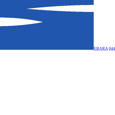
EBARA
044