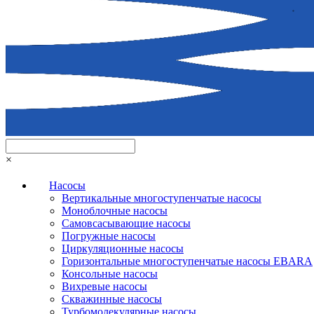
×
Насосы
Вертикальные многоступенчатые насосы
Моноблочные насосы
Самовсасывающие насосы
Погружные насосы
Циркуляционные насосы
Горизонтальные многоступенчатые насосы EBARA
Консольные насосы
Вихревые насосы
Скважинные насосы
Турбомолекулярные насосы