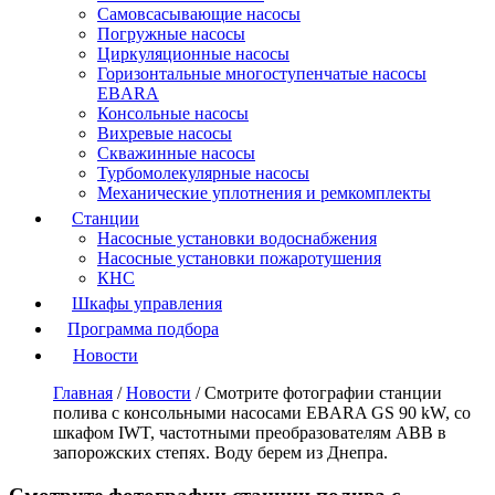
Самовсасывающие насосы
Погружные насосы
Циркуляционные насосы
Горизонтальные многоступенчатые насосы
EBARA
Консольные насосы
Вихревые насосы
Скважинные насосы
Турбомолекулярные насосы
Механические уплотнения и ремкомплекты
Станции
Насосные установки водоснабжения
Насосные установки пожаротушения
КНС
Шкафы управления
Программа подбора
Новости
Главная
/
Новости
/
Смотрите фотографии станции
полива с консольными насосами EBARA GS 90 kW, со
шкафом IWT, частотными преобразователям ABB в
запорожских степях. Воду берем из Днепра.