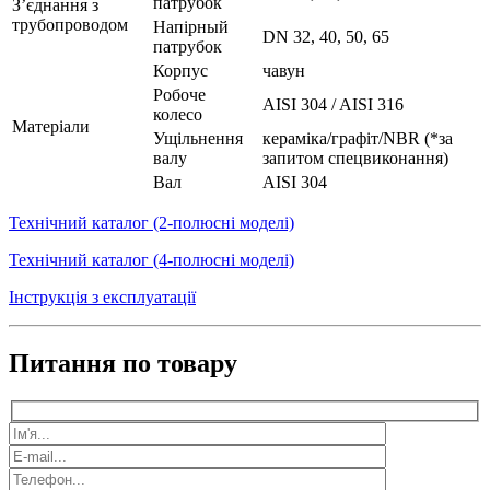
патрубок
З’єднання з
трубопроводом
Напірный
DN 32, 40, 50, 65
патрубок
Корпус
чавун
Робоче
AISI 304 / AISI 316
колесо
Матеріали
Ущільнення
кераміка/графіт/NBR (*за
валу
запитом спецвиконання)
Вал
AISI 304
Технічний каталог (2-полюсні моделі)
Технічний каталог (4-полюсні моделі)
Інструкція з експлуатації
Питання по товару