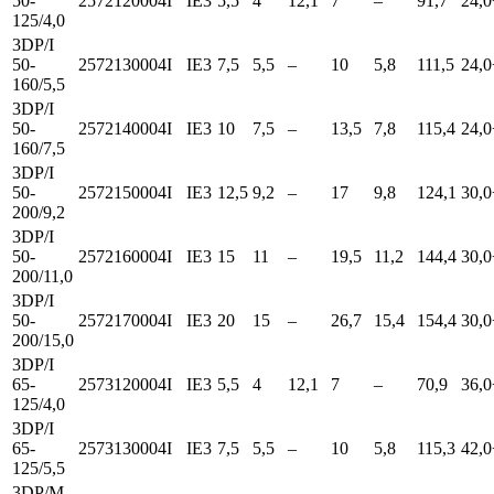
50-
2572120004I
IE3
5,5
4
12,1
7
–
91,7
24,0
125/4,0
3DP/I
50-
2572130004I
IE3
7,5
5,5
–
10
5,8
111,5
24,0
160/5,5
3DP/I
50-
2572140004I
IE3
10
7,5
–
13,5
7,8
115,4
24,0
160/7,5
3DP/I
50-
2572150004I
IE3
12,5
9,2
–
17
9,8
124,1
30,0
200/9,2
3DP/I
50-
2572160004I
IE3
15
11
–
19,5
11,2
144,4
30,0
200/11,0
3DP/I
50-
2572170004I
IE3
20
15
–
26,7
15,4
154,4
30,0
200/15,0
3DP/I
65-
2573120004I
IE3
5,5
4
12,1
7
–
70,9
36,0
125/4,0
3DP/I
65-
2573130004I
IE3
7,5
5,5
–
10
5,8
115,3
42,0
125/5,5
3DP/M