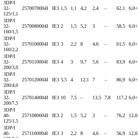
3DP/I
32-
2570070004I
IE3
1,5
1,1
4,2
2,4
–
62,1
6,0÷
125/1,1
3DP/I
32-
2570080004I
IE3
2
1,5
5,2
3
–
58,5
6,0÷
160/1,5
3DP/I
32-
2570100004I
IE3
3
2,2
8
4,6
–
61,5
6,0÷
160/2,2
3DP/I
32-
2570110004I
IE3
4
3
9,7
5,6
–
83,9
6,0÷
200/3,0
3DP/I
32-
2570120004I
IE3
5,5
4
12,1
7
–
86,9
6,0÷
200/4,0
3DP/I
32-
2570140004I
IE3
10
7,5
–
13,5
7,8
117,2
6,0÷
200/7,5
3DP/I
40-
2571080004I
IE3
2
1,5
5,2
3
–
76,2
12,0
125/1,5
3DP/I
40-
2571100004I
IE3
3
2,2
8
4,6
–
56,9
12,0