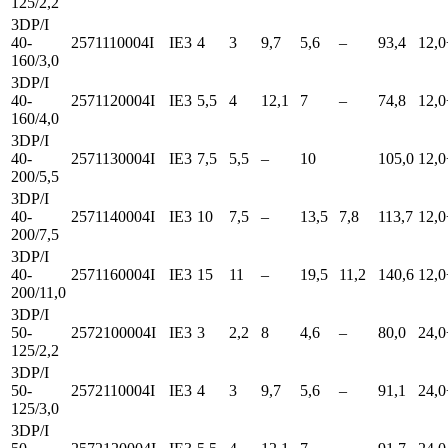
125/2,2
3DP/I
40-
2571110004I
IE3
4
3
9,7
5,6
–
93,4
12,0
160/3,0
3DP/I
40-
2571120004I
IE3
5,5
4
12,1
7
–
74,8
12,0
160/4,0
3DP/I
40-
2571130004I
IE3
7,5
5,5
–
10
105,0
12,0
200/5,5
3DP/I
40-
2571140004I
IE3
10
7,5
–
13,5
7,8
113,7
12,0
200/7,5
3DP/I
40-
2571160004I
IE3
15
11
–
19,5
11,2
140,6
12,0
200/11,0
3DP/I
50-
2572100004I
IE3
3
2,2
8
4,6
–
80,0
24,0
125/2,2
3DP/I
50-
2572110004I
IE3
4
3
9,7
5,6
–
91,1
24,0
125/3,0
3DP/I