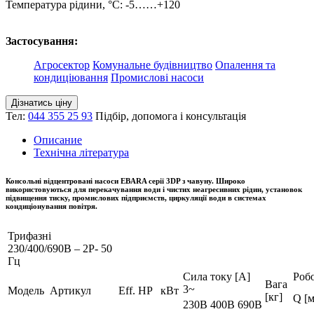
Температура рідини, °C: -5……+120
Застосування:
Агросектор
Комунальне будівництво
Опалення та
кондиціювання
Промислові насоси
Дізнатись ціну
Тел:
044 355 25 93
Підбір, допомога і консультація
Описание
Технічна література
Консольні відцентровані насоси EBARA серії 3DP з чавуну. Широко
використовуються для перекачування води і чистих неагресивних рідин, установок
підвищення тиску, промислових підприємств, циркуляції води в системах
кондиціонування повітря.
Трифазні
230/400/690В – 2P- 50
Гц
Сила току [A]
Роб
Вага
3~
Модель
Артикул
Eff.
HP
кВт
[кг]
Q [м
230В
400В
690В