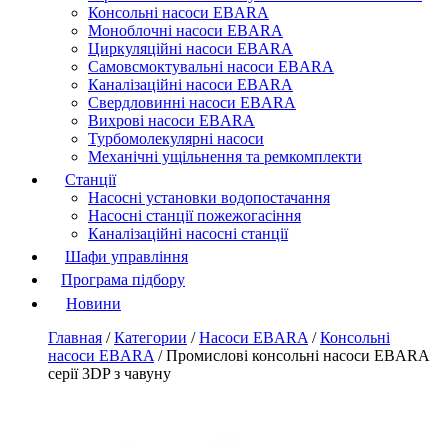
Консольні насоси EBARA
Моноблочні насоси EBARA
Циркуляційні насоси EBARA
Самовсмоктувальні насоси EBARA
Каналізаційні насоси EBARA
Свердловинні насоси EBARA
Вихрові насоси EBARA
Турбомолекулярні насоси
Механічні ущільнення та ремкомплекти
Станції
Насосні установки водопостачання
Насосні станції пожежогасіння
Каналізаційні насосні станції
Шафи управління
Програма підбору
Новини
Главная
/
Категории
/
Насоси EBARA
/
Консольні
насоси EBARA
/
Промислові консольні насоси EBARA
серії 3DP з чавуну