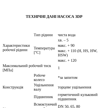
ТЕХНІЧНІ ДАНІ НАСОСА 3DP
Тип рідини
чиста вода
хв. – 5
Характеристики
макс. + 90
Температура
робочої рідини
макс. + 110 (H, HS, HW,
[°C]
HSW)
макс. + 120
Максимальний робочий тиск
1
[МПа]
Робоче
*за запитом
колесо
Ущільнення
Конструкція
торцеве ущільнення
валу
герметичний кульковий
Підшипник
підшипник
Всмоктуючий
DN 50, 65, 80