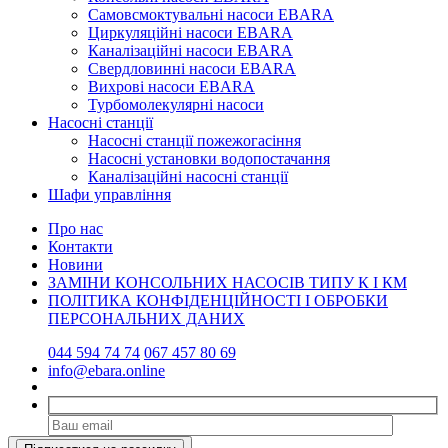
Самовсмоктувальні насоси EBARA
Циркуляційні насоси EBARA
Каналізаційні насоси EBARA
Свердловинні насоси EBARA
Вихрові насоси EBARA
Турбомолекулярні насоси
Насосні станції
Насосні станції пожежогасіння
Насосні установки водопостачання
Каналізаційні насосні станції
Шафи управління
Про нас
Контакти
Новини
ЗАМІНИ КОНСОЛЬНИХ НАСОСІВ ТИПУ К І КМ
ПОЛІТИКА КОНФІДЕНЦІЙНОСТІ І ОБРОБКИ
ПЕРСОНАЛЬНИХ ДАНИХ
044 594 74 74
067 457 80 69
info@ebara.online