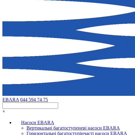
EBARA
044 594 74 75
×
Насоси EBARA
Вертикальні багатоступеневі насоси EBARA
Горизонтальні багатоступінчасті насоси EBARA