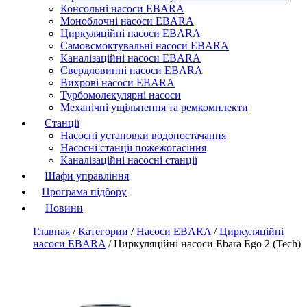
Консольні насоси EBARA
Моноблочні насоси EBARA
Циркуляційні насоси EBARA
Самовсмоктувальні насоси EBARA
Каналізаційні насоси EBARA
Свердловинні насоси EBARA
Вихрові насоси EBARA
Турбомолекулярні насоси
Механічні ущільнення та ремкомплекти
Станції
Насосні установки водопостачання
Насосні станції пожежогасіння
Каналізаційні насосні станції
Шафи управління
Програма підбору
Новини
Главная
/
Категории
/
Насоси EBARA
/
Циркуляційні
насоси EBARA
/
Циркуляційні насоси Ebara Ego 2 (Tech)