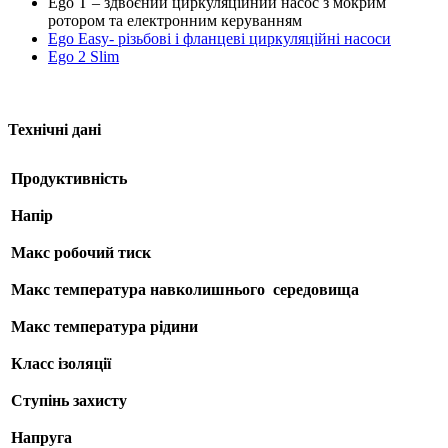
Ego T – здвоєний циркуляційний насос з мокрим
ротором та електронним керуванням
Ego Easy- різьбові і фланцеві циркуляційні насоси
Ego 2 Slim
Технічні дані
Продуктивність
Напір
Макс робочий тиск
Макс температура навколишнього середовища
Макс температура рідини
Класс ізоляції
Ступінь захисту
Напруга