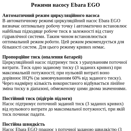
Режими насосу Ebara EGO
Автоматичний режим циркуляційного насоса
В автоматичному режимі циркуляційний насос Ebara EGO
визначає оптимальну робочу точку і автоматично встановлює
найбільш підходяще робоче тиск в залежності від стану
гідравлічної системи. Таким чином встановлюється
оптимальний режим роботи. Цей режим рекомендується для
більшості систем. Для цього режиму кривих немає.
Пропорційне тиск (опалення батарей)
Циркуляційний насос підтримує тиск з урахуванням поточної
витрати. Тиск одно заданому тиску (3 заданих кривих) при
максимальній потужності; при нульовій витраті воно
дорівнює HQ% (за замовчуванням 60% від заданого тиску).
Через надмірну кількість використаного відбувається лінійне
зміна тиску в діапазоні, обмеженому цими двома значеннями.
Постійний тиск (підігрів підлоги)
Насос підтримує поточний заданий тиск (3 заданих кривих)
від нульового витрати до максимальної потужності, при якій
тиск починає падати.
Постійна швидкість
Насос Ebara EGO працює з поточної заданою швидкістю (3