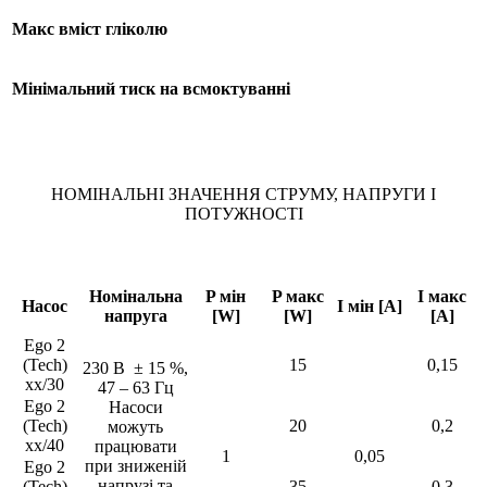
Макс вміст гліколю
Мінімальний тиск на всмоктуванні
НОМІНАЛЬНІ ЗНАЧЕННЯ СТРУМУ, НАПРУГИ І
ПОТУЖНОСТІ
Номінальна
P мін
P макс
I макс
Насос
I мін [A]
напруга
[W]
[W]
[A]
Ego 2
(Tech)
15
0,15
230 В ± 15 %,
xx/30
47 – 63 Гц
Ego 2
Насоси
(Tech)
20
0,2
можуть
xx/40
працювати
1
0,05
при зниженій
Ego 2
напрузі та
(Tech)
35
0,3