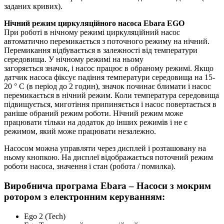
заданих кривих).
Нічний режим циркуляційного насоса Ebara EGO
При роботі в нічному режимі циркуляційний насос
автоматично перемикається з поточного режиму на нічний.
Перемикання відбувається в залежності від температури
середовища. У нічному режимі на ньому
загоряється значок, і насос працює в обраному режимі. Якщо
датчик насоса фіксує падіння температури середовища на 15-
20 ° C (в період до 2 годин), значок починає блимати і насос
перемикається в нічний режим. Коли температура середовища
підвищується, миготіння припиняється і насос повертається в
раніше обраний режим роботи. Нічний режим може
працювати тільки на додаток до інших режимів і не є
режимом, який може працювати незалежно.
Насосом можна управляти через дисплей і розташовану на
ньому кнопкою. На дисплеї відображається поточний режим
роботи насоса, значення і стан (робота / помилка).
Виробнича програма Ebara – Насоси з мокрим
ротором з електронним керуванням:
Ego 2 (Tech)