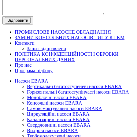
ПРОМИСЛОВЕ
НАСОСНЕ ОБЛАДНАННЯ
ЗАМІНИ КОНСОЛЬНИХ НАСОСІВ ТИПУ К І КМ
Контакти
Запит відправлено
ПОЛІТИКА КОНФІДЕНЦІЙНОСТІ І ОБРОБКИ
ПЕРСОНАЛЬНИХ ДАНИХ
Про нас
Програма підбору
Насоси EBARA
Вертикальні багатоступеневі насоси EBARA
Горизонтальні багатоступінчасті насоси EBARA
Моноблочні насоси EBARA
Консольні насоси EBARA
Самовсмоктувальні насоси EBARA
Циркуляційні насоси EBARA
Каналізаційні насоси EBARA
Свердловинні насоси EBARA
Вихрові насоси EBARA
Турбомолекулярні насоси