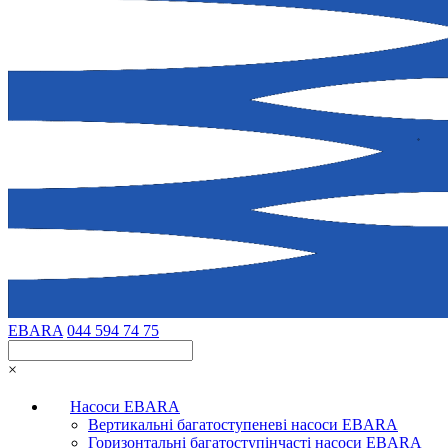
EBARA
044 594 74 75
×
Насоси EBARA
Вертикальні багатоступеневі насоси EBARA
Горизонтальні багатоступінчасті насоси EBARA