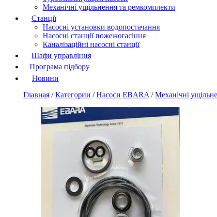
Механічні ущільнення та ремкомплекти
Станції
Насосні установки водопостачання
Насосні станції пожежогасіння
Каналізаційні насосні станції
Шафи управління
Програма підбору
Новини
Главная
/
Категории
/
Насоси EBARA
/
Механічні ущільн