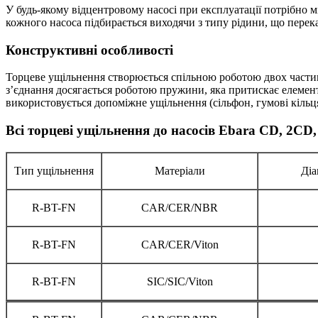
У будь-якому відцентровому насосі при експлуатації потрібно 
кожного насоса підбирається виходячи з типу рідини, що перекач
Конструктивні особливості
Торцеве ущільнення створюється спільною роботою двох частин
з’єднання досягається роботою пружини, яка притискає елементи
використовується допоміжне ущільнення (сільфон, гумові кільця
Всі торцеві ущільнення до насосів Ebara CD, 2C
Тип ущільнення
Матеріали
Діа
R-BT-FN
CAR/CER/NBR
R-BT-FN
CAR/CER/Viton
R-BT-FN
SIC/SIC/Viton