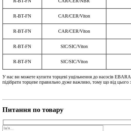
R-BT-FN
CAR/CER/NBR
R-BT-FN
CAR/CER/Viton
R-BT-FN
CAR/CER/Viton
R-BT-FN
SIC/SIC/Viton
R-BT-FN
SIC/SIC/Viton
У нас ви можете купити торцеві ущільнення до насосів EBARA се
підібрати торцеве правильно дуже важливо, тому що від цього з
Питання по товару