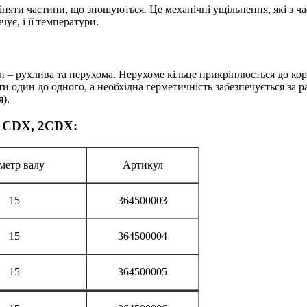
міняти частини, що зношуються. Це механічні ущільнення, які з 
ує, і її температури.
 – рухлива та нерухома. Нерухоме кільце прикріплюється до кор
 один до одного, а необхідна герметичність забезпечується за ра
).
D, CDX, 2CDX:
метр валу
Артикул
15
364500003
15
364500004
15
364500005