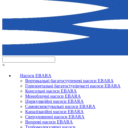
×
Насоси EBARA
Вертикальні багатоступеневі насоси EBARA
Горизонтальні багатоступінчасті насоси EBARA
Консольні насоси EBARA
Моноблочні насоси EBARA
Циркуляційні насоси EBARA
Самовсмоктувальні насоси EBARA
Каналізаційні насоси EBARA
Свердловинні насоси EBARA
Вихрові насоси EBARA
Турбомолекулярні насоси