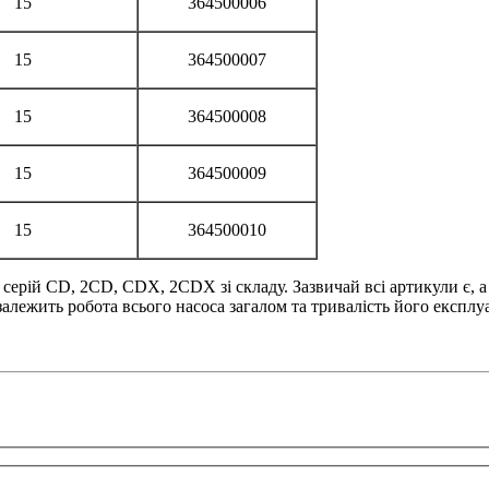
15
364500006
15
364500007
15
364500008
15
364500009
15
364500010
рій CD, 2CD, CDX, 2CDX зі складу. Зазвичай всі артикули є, а п
алежить робота всього насоса загалом та тривалість його експлуа