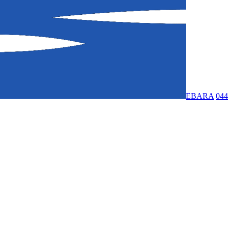
EBARA
044