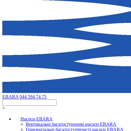
EBARA
044 594 74 75
×
Насоси EBARA
Вертикальні багатоступеневі насоси EBARA
Горизонтальні багатоступінчасті насоси EBARA