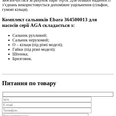
забезпечується за рахунок пари тертя. Для більшої надійності
з’єднань використовується допоміжне ущільнення (сільфон,
гумові кільця).
Комплект сальників Ebara 364500013 для
насосів серії AGA складається з:
Сальник рухливий;
Сальник нерухомий;
О – кільця (під різні моделі);
Гайки (під різні моделі);
Шпонка;
Бризговик.
Питання по товару