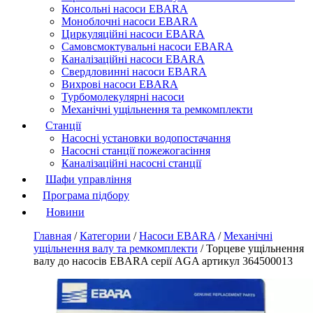
Консольні насоси EBARA
Моноблочні насоси EBARA
Циркуляційні насоси EBARA
Самовсмоктувальні насоси EBARA
Каналізаційні насоси EBARA
Свердловинні насоси EBARA
Вихрові насоси EBARA
Турбомолекулярні насоси
Механічні ущільнення та ремкомплекти
Станції
Насосні установки водопостачання
Насосні станції пожежогасіння
Каналізаційні насосні станції
Шафи управління
Програма підбору
Новини
Главная
/
Категории
/
Насоси EBARA
/
Механічні
ущільнення валу та ремкомплекти
/
Торцеве ущільнення
валу до насосів EBARA серії AGA артикул 364500013