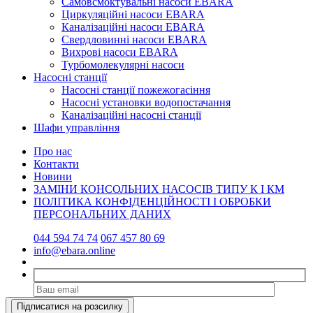
Самовсмоктувальні насоси EBARA
Циркуляційні насоси EBARA
Каналізаційні насоси EBARA
Свердловинні насоси EBARA
Вихрові насоси EBARA
Турбомолекулярні насоси
Насосні станції
Насосні станції пожежогасіння
Насосні установки водопостачання
Каналізаційні насосні станції
Шафи управління
Про нас
Контакти
Новини
ЗАМІНИ КОНСОЛЬНИХ НАСОСІВ ТИПУ К І КМ
ПОЛІТИКА КОНФІДЕНЦІЙНОСТІ І ОБРОБКИ
ПЕРСОНАЛЬНИХ ДАНИХ
044 594 74 74
067 457 80 69
info@ebara.online