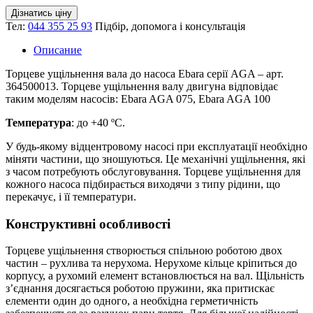
Дізнатись ціну
Тел:
044 355 25 93
Підбір, допомога і консультація
Описание
Торцеве ущільнення вала до насоса Ebara серії AGA – арт.
364500013. Торцеве ущільнення валу двигуна відповідає
таким моделям насосів: Ebara AGA 075, Ebara AGA 100
Температура
: до +40 ºС.
У будь-якому відцентровому насосі при експлуатації необхідно
міняти частини, що зношуються. Це механічні ущільнення, які
з часом потребують обслуговування. Торцеве ущільнення для
кожного насоса підбирається виходячи з типу рідини, що
перекачує, і її температури.
Конструктивні особливості
Торцеве ущільнення створюється спільною роботою двох
частин – рухлива та нерухома. Нерухоме кільце кріпиться до
корпусу, а рухомий елемент встановлюється на вал. Щільність
з’єднання досягається роботою пружини, яка притискає
елементи один до одного, а необхідна герметичність