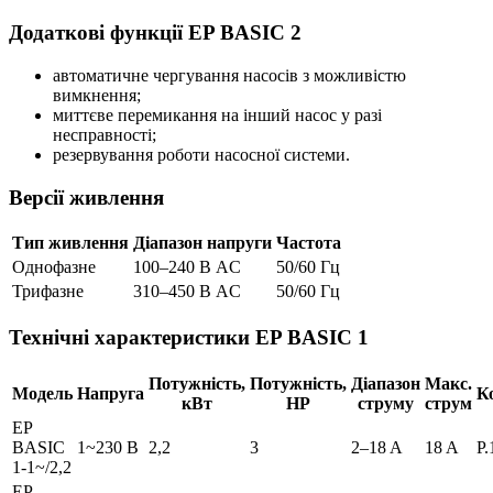
Додаткові функції EP BASIC 2
автоматичне чергування насосів з можливістю
вимкнення;
миттєве перемикання на інший насос у разі
несправності;
резервування роботи насосної системи.
Версії живлення
Тип живлення
Діапазон напруги
Частота
Однофазне
100–240 В AC
50/60 Гц
Трифазне
310–450 В AC
50/60 Гц
Технічні характеристики EP BASIC 1
Потужність,
Потужність,
Діапазон
Макс.
Модель
Напруга
К
кВт
HP
струму
струм
EP
BASIC
1~230 В
2,2
3
2–18 A
18 A
P.
1-1~/2,2
EP