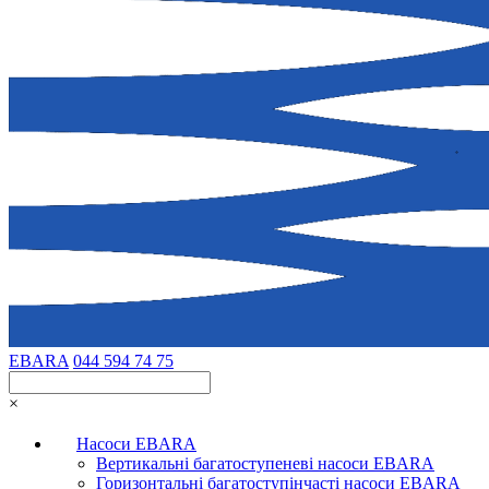
EBARA
044 594 74 75
×
Насоси EBARA
Вертикальні багатоступеневі насоси EBARA
Горизонтальні багатоступінчасті насоси EBARA