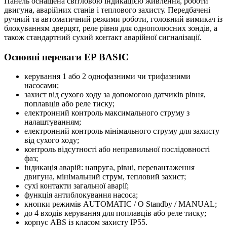
Панель оснащена світловою індикацією живлення, роботи
двигуна, аварійних станів і теплового захисту. Передбачені
ручний та автоматичний режими роботи, головний вимикач із
блокуванням дверцят, реле рівня для однополюсних зондів, а
також стандартний сухий контакт аварійної сигналізації.
Основні переваги EP BASIC
керування 1 або 2 однофазними чи трифазними
насосами;
захист від сухого ходу за допомогою датчиків рівня,
поплавців або реле тиску;
електронний контроль максимального струму з
налаштуванням;
електронний контроль мінімального струму для захисту
від сухого ходу;
контроль відсутності або неправильної послідовності
фаз;
індикація аварій: напруга, рівні, перевантаження
двигуна, мінімальний струм, тепловий захист;
сухі контакти загальної аварії;
функція антиблокування насоса;
кнопки режимів AUTOMATIC / O Standby / MANUAL;
до 4 входів керування для поплавців або реле тиску;
корпус ABS із класом захисту IP55.