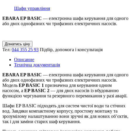
Шафи управління
EBARA EP BASIC
— електронна шафа керування для одного
або двох однофазних чи трифазних електричних насосів.
Дізнатись ціну
Тел:
044 355 25 93
Підбір, допомога і консультація
Описание
Технічна документація
EBARA EP BASIC
— електронна шафа керування для одного
або двох однофазних чи трифазних електричних насосів.
Модель
EP BASIC 1
призначена для керування одним
насосом, а
EP BASIC 2
— для двох насосів із вбудованою
функцією чергування та резервного перемикання у разі аварії.
Шафи EP BASIC підходять для систем чистої води та стічних
вод. Завдяки компактному корпусу, простому монтажу та
зрозумілому налаштуванню вони зручні як для нових об’єктів,
так і для заміни старих шаф керування.