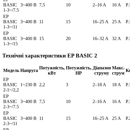
BASIC
3~400 В
7,5
10
2–16 A
16 A
P.
1-3~/7.5
EP
BASIC
3~400 В
11
15
16–25 A
25 A
P.
1-3~/11
EP
BASIC
3~400 В
15
20
16–32 A
32 A
P.
1-3~/15
Технічні характеристики EP BASIC 2
Потужність,
Потужність,
Діапазон
Макс.
Модель
Напруга
К
кВт
HP
струму
струм
EP
BASIC
1~230 В
2,2
3
2–18 A
18 A
P.
2-1~/2,2
EP
BASIC
3~400 В
7,5
10
2–16 A
16 A
P.
2-3~/7.5
EP
BASIC
3~400 В
11
15
16–25 A
25 A
P.
2-3~/11
EP