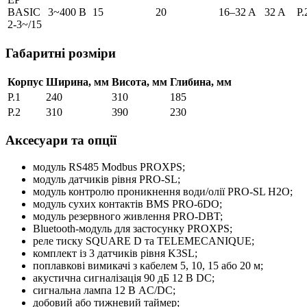
BASIC
3~400 В
15
20
16–32 A
32 A
P.
2-3~/15
Габаритні розміри
Корпус
Ширина, мм
Висота, мм
Глибина, мм
P.1
240
310
185
P.2
310
390
230
Аксесуари та опції
модуль RS485 Modbus PROXPS;
модуль датчиків рівня PRO-SL;
модуль контролю проникнення води/олії PRO-SL H2O;
модуль сухих контактів BMS PRO-6DO;
модуль резервного живлення PRO-DBT;
Bluetooth-модуль для застосунку PROXPS;
реле тиску SQUARE D та TELEMECANIQUE;
комплект із 3 датчиків рівня K3SL;
поплавкові вимикачі з кабелем 5, 10, 15 або 20 м;
акустична сигналізація 90 дБ 12 В DC;
сигнальна лампа 12 В AC/DC;
добовий або тижневий таймер;