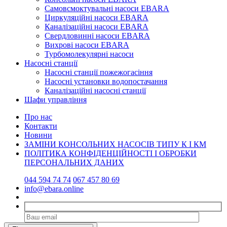
Самовсмоктувальні насоси EBARA
Циркуляційні насоси EBARA
Каналізаційні насоси EBARA
Свердловинні насоси EBARA
Вихрові насоси EBARA
Турбомолекулярні насоси
Насосні станції
Насосні станції пожежогасіння
Насосні установки водопостачання
Каналізаційні насосні станції
Шафи управління
Про нас
Контакти
Новини
ЗАМІНИ КОНСОЛЬНИХ НАСОСІВ ТИПУ К І КМ
ПОЛІТИКА КОНФІДЕНЦІЙНОСТІ І ОБРОБКИ
ПЕРСОНАЛЬНИХ ДАНИХ
044 594 74 74
067 457 80 69
info@ebara.online