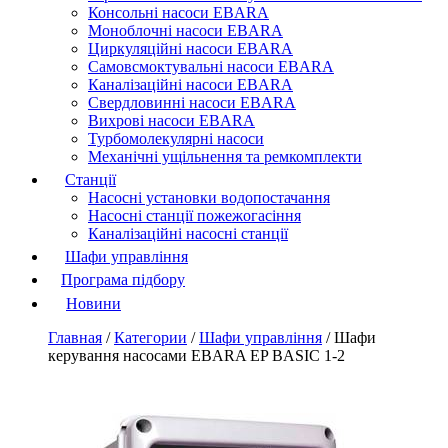
Консольні насоси EBARA
Моноблочні насоси EBARA
Циркуляційні насоси EBARA
Самовсмоктувальні насоси EBARA
Каналізаційні насоси EBARA
Свердловинні насоси EBARA
Вихрові насоси EBARA
Турбомолекулярні насоси
Механічні ущільнення та ремкомплекти
Станції
Насосні установки водопостачання
Насосні станції пожежогасіння
Каналізаційні насосні станції
Шафи управління
Програма підбору
Новини
Главная
/
Категории
/
Шафи управління
/
Шафи
керування насосами EBARA EP BASIC 1-2