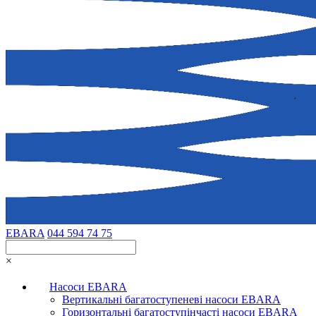
EBARA
044 594 74 75
×
Насоси EBARA
Вертикальні багатоступеневі насоси EBARA
Горизонтальні багатоступінчасті насоси EBARA