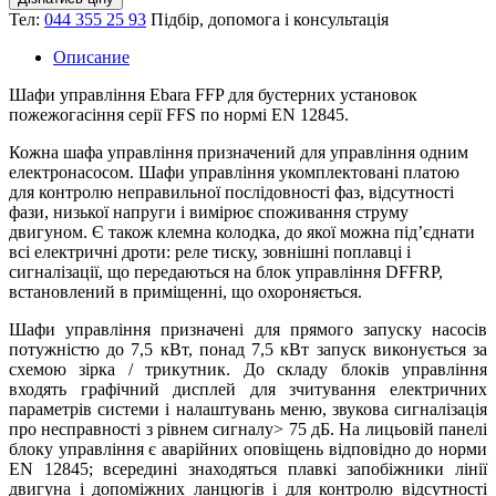
Тел:
044 355 25 93
Підбір, допомога і консультація
Описание
Шафи управління Ebara FFP для бустерних установок
пожежогасіння серії FFS по нормі EN 12845.
Кожна шафа управління призначений для управління одним
електронасосом. Шафи управління укомплектовані платою
для контролю неправильної послідовності фаз, відсутності
фази, низької напруги і вимірює споживання струму
двигуном. Є також клемна колодка, до якої можна під’єднати
всі електричні дроти: реле тиску, зовнішні поплавці і
сигналізації, що передаються на блок управління DFFRP,
встановлений в приміщенні, що охороняється.
Шафи управління призначені для прямого запуску насосів
потужністю до 7,5 кВт, понад 7,5 кВт запуск виконується за
схемою зірка / трикутник. До складу блоків управління
входять графічний дисплей для зчитування електричних
параметрів системи і налаштувань меню, звукова сигналізація
про несправності з рівнем сигналу> 75 дБ. На лицьовій панелі
блоку управління є аварійних оповіщень відповідно до норми
EN 12845; всередині знаходяться плавкі запобіжники лінії
двигуна і допоміжних ланцюгів і для контролю відсутності