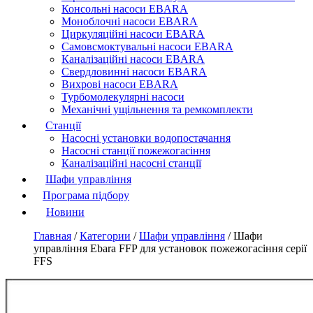
Консольні насоси EBARA
Моноблочні насоси EBARA
Циркуляційні насоси EBARA
Самовсмоктувальні насоси EBARA
Каналізаційні насоси EBARA
Свердловинні насоси EBARA
Вихрові насоси EBARA
Турбомолекулярні насоси
Механічні ущільнення та ремкомплекти
Станції
Насосні установки водопостачання
Насосні станції пожежогасіння
Каналізаційні насосні станції
Шафи управління
Програма підбору
Новини
Главная
/
Категории
/
Шафи управління
/
Шафи
управління Ebara FFP для установок пожежогасіння серії
FFS