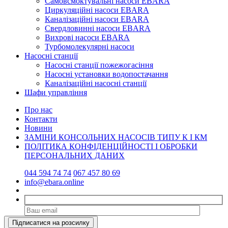
Самовсмоктувальні насоси EBARA
Циркуляційні насоси EBARA
Каналізаційні насоси EBARA
Свердловинні насоси EBARA
Вихрові насоси EBARA
Турбомолекулярні насоси
Насосні станції
Насосні станції пожежогасіння
Насосні установки водопостачання
Каналізаційні насосні станції
Шафи управління
Про нас
Контакти
Новини
ЗАМІНИ КОНСОЛЬНИХ НАСОСІВ ТИПУ К І КМ
ПОЛІТИКА КОНФІДЕНЦІЙНОСТІ І ОБРОБКИ
ПЕРСОНАЛЬНИХ ДАНИХ
044 594 74 74
067 457 80 69
info@ebara.online