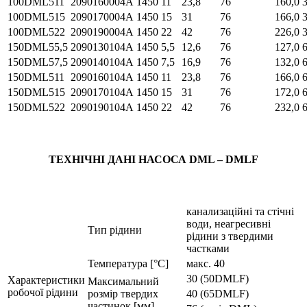
100DML511
2090160004A
1450
11
23,8
76
160,0
100DML515
2090170004A
1450
15
31
76
166,0
100DML522
2090190004A
1450
22
42
76
226,0
150DML55,5
2090130104A
1450
5,5
12,6
76
127,0
150DML57,5
2090140104A
1450
7,5
16,9
76
132,0
150DML511
2090160104A
1450
11
23,8
76
166,0
150DML515
2090170104A
1450
15
31
76
172,0
150DML522
2090190104A
1450
22
42
76
232,0
ТЕХНІЧНІ ДАНІ НАСОСА DML – DMLF
канализаційні та стічні
води, неагресивні
Тип рідини
рідини з твердими
частками
Температура [°C]
макс. 40
30 (50DMLF)
Характеристики
Максимальний
робочої рідини
розмір твердих
40 (65DMLF)
частинок [мм]