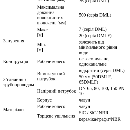
76 (серія DML)
Максимальна
довжина
500 (серія DML)
волокнистих
включень [мм]
7 (серія DML)
Макс.
[м]
20 (серія DMLF)
Занурення
залежить від
Мін.
мінімального рівня
[м]
води
не засмічуване,
Конструкція
Робоче колесо
одноканальне
відкритий (серія DML)
Всмоктуючий
50 мм (50DMLF,
патрубок
З’єднання з
65DMLF)
трубопроводом
DN 65, 80, 100, 150 PN
Напірний патрубок
10
Корпус
чавун
Робоче колесо
чавун
Матеріали
SiC / SiC/ NBR
Торцеве ущільненя
кераміка/графіт/NBR