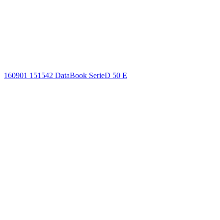
160901 151542 DataBook SerieD 50 E