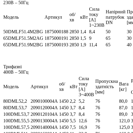
230В – 50Гц
Сила
Напірний
Пр
об/
току
Модель
Артикул
кВт
патрубок
зда
хв
[A]
DN
[м
1~230В
50DMLF51.4M2BG
1875000188
2850
1,4
8,4
50
30
65DMLF51.5M2AG
1875000191
2850
1,5
9
65
30
65DMLF51.9M2BG
1875000193
2850
1,9
11,4
65
40
Трифазні
400В – 50Гц
Сила
Пропускна
об/
току
Вага
Модель
Артикул
кВт
здатність
хв
[A]
[кг]
[мм]
3~400В
80DML52,2
2090100004A
1450
2,2
5,2
76
80,0
80DML53,7
2090120004A
1450
3,7
8,4
76
87,0
100DML53,7
2090120104A
1450
3,7
8,4
76
89,0
100DML55,5
2090130004A
1450
5,5
12,6
76
121,0
100DML57,5
2090140004A
1450
7,5
16,9
76
125,0