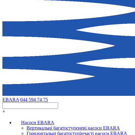
EBARA
044 594 74 75
×
Насоси EBARA
Вертикальні багатоступеневі насоси EBARA
Горизонтальні багатоступінчасті насоси EBARA