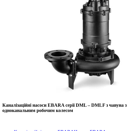
Каналізаційні насоси EBARA серії DML – DMLF з чавуна з
одноканальним робочим колесом