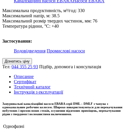
Каналізаційні насоси EBARA
Насоси EBARA
Максимальна продуктивність, м³/год: 330
Максимальний напір, м: 38.5
Максимальний розмір твердих частинок, мм: 76
Температура рідини, °C: +40
Застосування:
Водовідведення
Промислові насоси
Дізнатись ціну
Тел:
044 355 25 93
Підбір, допомога і консультація
Описание
Сертифікат
Технічний каталог
Інструкція з експлуатації
Занурювальні каналізаційні насоси EBARA серії DML – DMLF з чавуна з
одноканальним робочим колесом. Широко використовуються для перекачування
побутових і промислових стоків, осушення підземних приміщень, перекачування
рідин з твердими і волокнистими включеннями.
Однофазні