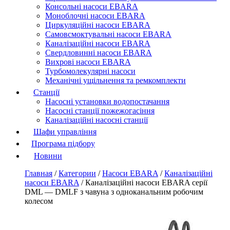
Консольні насоси EBARA
Моноблочні насоси EBARA
Циркуляційні насоси EBARA
Самовсмоктувальні насоси EBARA
Каналізаційні насоси EBARA
Свердловинні насоси EBARA
Вихрові насоси EBARA
Турбомолекулярні насоси
Механічні ущільнення та ремкомплекти
Станції
Насосні установки водопостачання
Насосні станції пожежогасіння
Каналізаційні насосні станції
Шафи управління
Програма підбору
Новини
Главная
/
Категории
/
Насоси EBARA
/
Каналізаційні
насоси EBARA
/
Каналізаційні насоси EBARA серії
DML — DMLF з чавуна з одноканальним робочим
колесом