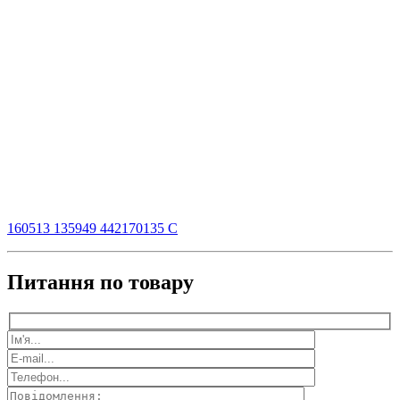
160513 135949 442170135 C
Питання по товару