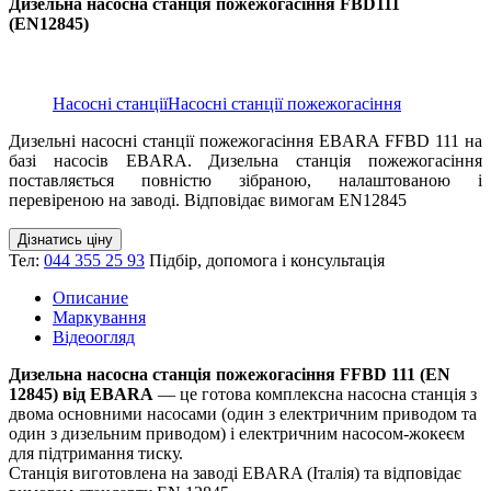
Дизельна насосна станція пожежогасіння FBD111
(EN12845)
Насосні станції
Насосні станції пожежогасіння
Дизельні насосні станції пожежогасіння EBARA FFBD 111 на
базі насосів EBARA. Дизельна станція пожежогасіння
поставляється повністю зібраною, налаштованою і
перевіреною на заводі. Відповідає вимогам EN12845
Дізнатись ціну
Тел:
044 355 25 93
Підбір, допомога і консультація
Описание
Маркування
Відеоогляд
Дизельна насосна станція пожежогасіння FFBD 111 (EN
12845) від EBARA
— це готова комплексна насосна станція з
двома основними насосами (один з електричним приводом та
один з дизельним приводом) і електричним насосом-жокеєм
для підтримання тиску.
Станція виготовлена на заводі EBARA (Італія) та відповідає