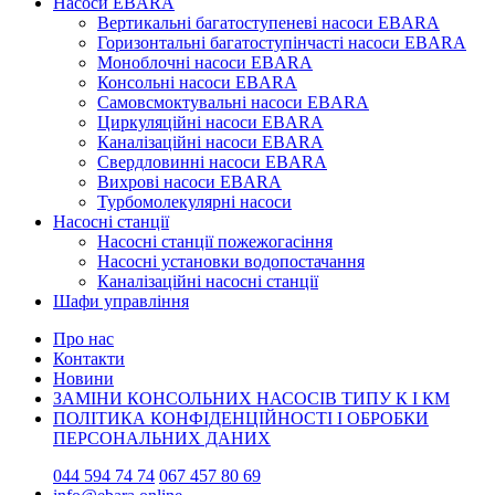
Насоси EBARA
Вертикальні багатоступеневі насоси EBARA
Горизонтальні багатоступінчасті насоси EBARA
Моноблочні насоси EBARA
Консольні насоси EBARA
Самовсмоктувальні насоси EBARA
Циркуляційні насоси EBARA
Каналізаційні насоси EBARA
Свердловинні насоси EBARA
Вихрові насоси EBARA
Турбомолекулярні насоси
Насосні станції
Насосні станції пожежогасіння
Насосні установки водопостачання
Каналізаційні насосні станції
Шафи управління
Про нас
Контакти
Новини
ЗАМІНИ КОНСОЛЬНИХ НАСОСІВ ТИПУ К І КМ
ПОЛІТИКА КОНФІДЕНЦІЙНОСТІ І ОБРОБКИ
ПЕРСОНАЛЬНИХ ДАНИХ
044 594 74 74
067 457 80 69