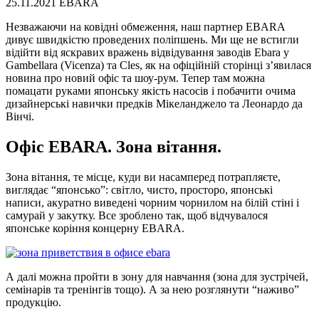
25.11.2021
EBARA
Незважаючи на ковідні обмеження, наш партнер EBARA
дивує швидкістю проведених поліпшень. Ми ще не встигли
відійти від яскравих вражень відвідування заводів Ebara у
Gambellara (Vicenza) та Cles, як на офіційній сторінці з’явилася
новина про новий офіс та шоу-рум. Тепер там можна
помацати руками японську якість насосів і побачити очима
дизайнерські навички предків Мікеланджело та Леонардо да
Вінчі.
Офіс EBARA. Зона вітання.
Зона вітання, те місце, куди ви насамперед потрапляєте,
виглядає “японсько”: світло, чисто, просторо, японські
написи, акуратно виведені чорним чорнилом на білій стіні і
самурай у закутку. Все зроблено так, щоб відчувалося
японське коріння концерну EBARA.
А далі можна пройти в зону для навчання (зона для зустрічей,
семінарів та тренінгів тощо). А за нею розглянути “наживо”
продукцію.