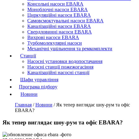
Консольні насоси EBARA
Моноблочні насоси EBARA
Циркуляційні насоси EBARA
Самовсмоктувальні насоси EBARA
Каналізаційні насоси EBARA
Свердловинні насоси EBARA
Вихрові насоси EBARA
Турбомолекулярні насоси
Механічні ущільнення та ремкомплекти
Станції
Насосні установки водопостачання
Насосні станції пожежогасіння
Каналізаційні насосні станції
Шафи управління
Програма підбору
Новини
Главная
/
Новини
/
Як тепер виглядає шоу-рум та офіс
EBARA?
Як тепер виглядає шоу-рум та офіс EBARA?