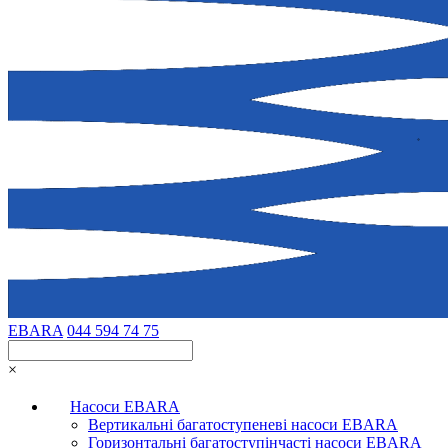
EBARA
044 594 74 75
×
Насоси EBARA
Вертикальні багатоступеневі насоси EBARA
Горизонтальні багатоступінчасті насоси EBARA