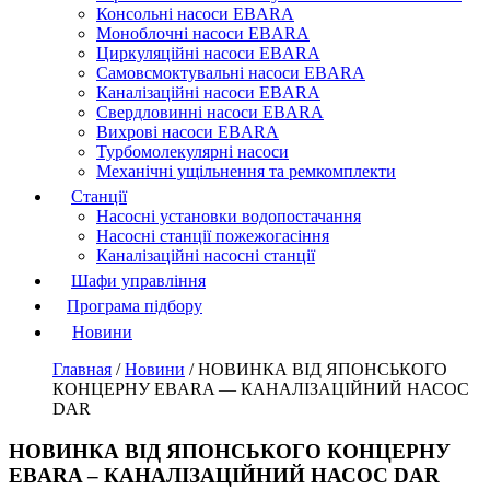
Консольні насоси EBARA
Моноблочні насоси EBARA
Циркуляційні насоси EBARA
Самовсмоктувальні насоси EBARA
Каналізаційні насоси EBARA
Свердловинні насоси EBARA
Вихрові насоси EBARA
Турбомолекулярні насоси
Механічні ущільнення та ремкомплекти
Станції
Насосні установки водопостачання
Насосні станції пожежогасіння
Каналізаційні насосні станції
Шафи управління
Програма підбору
Новини
Главная
/
Новини
/
НОВИНКА ВІД ЯПОНСЬКОГО
КОНЦЕРНУ EBARA — КАНАЛІЗАЦІЙНИЙ НАСОС
DAR
НОВИНКА ВІД ЯПОНСЬКОГО КОНЦЕРНУ
EBARA – КАНАЛІЗАЦІЙНИЙ НАСОС DAR