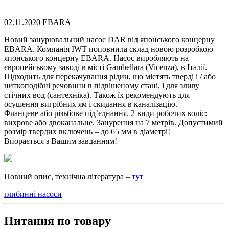
02.11.2020
EBARA
Новий занурювальний насос DAR від японського концерну
EBARA. Компанія IWT поповнила склад новою розробкою
японського концерну EBARA. Насос виробляють на
європейському заводі в місті Gambellara (Vicenza), в Італії.
Підходить для перекачування рідин, що містять тверді і / або
ниткоподібні речовини в підвішеному стані, і для зливу
стічних вод (сантехніка). Також їх рекомендують для
осушення вигрібних ям і скидання в каналізацію.
Фланцеве або різьбове під’єднання. 2 види робочих коліс:
вихрове або двоканальне. Занурення на 7 метрів. Допустимий
розмір твердих включень – до 65 мм в діаметрі!
Впорається з Вашим завданням!
Повний опис, технічна література –
тут
глибинні насоси
Питання по товару