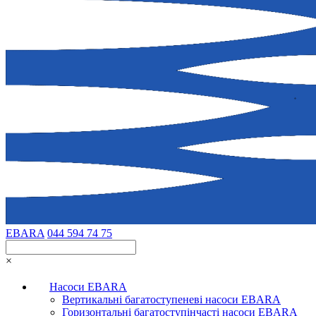
EBARA
044 594 74 75
×
Насоси EBARA
Вертикальні багатоступеневі насоси EBARA
Горизонтальні багатоступінчасті насоси EBARA