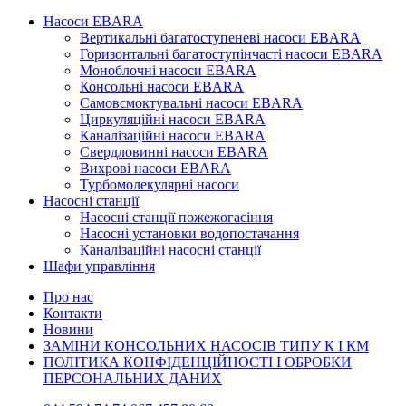
Насоси EBARA
Вертикальні багатоступеневі насоси EBARA
Горизонтальні багатоступінчасті насоси EBARA
Моноблочні насоси EBARA
Консольні насоси EBARA
Самовсмоктувальні насоси EBARA
Циркуляційні насоси EBARA
Каналізаційні насоси EBARA
Свердловинні насоси EBARA
Вихрові насоси EBARA
Турбомолекулярні насоси
Насосні станції
Насосні станції пожежогасіння
Насосні установки водопостачання
Каналізаційні насосні станції
Шафи управління
Про нас
Контакти
Новини
ЗАМІНИ КОНСОЛЬНИХ НАСОСІВ ТИПУ К І КМ
ПОЛІТИКА КОНФІДЕНЦІЙНОСТІ І ОБРОБКИ
ПЕРСОНАЛЬНИХ ДАНИХ