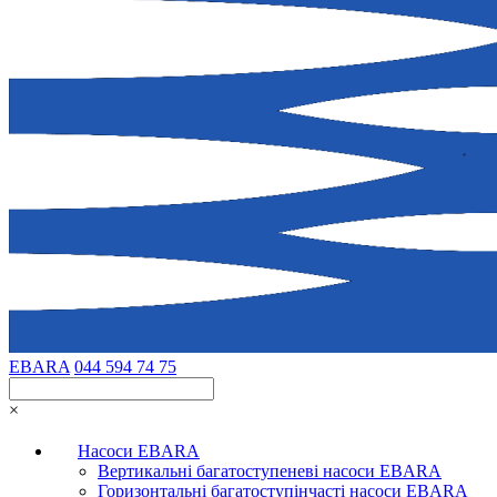
EBARA
044 594 74 75
×
Насоси EBARA
Вертикальні багатоступеневі насоси EBARA
Горизонтальні багатоступінчасті насоси EBARA