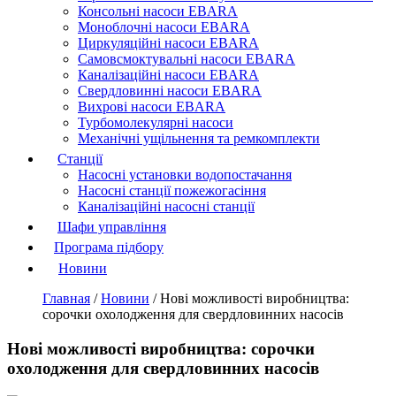
Консольні насоси EBARA
Моноблочні насоси EBARA
Циркуляційні насоси EBARA
Самовсмоктувальні насоси EBARA
Каналізаційні насоси EBARA
Свердловинні насоси EBARA
Вихрові насоси EBARA
Турбомолекулярні насоси
Механічні ущільнення та ремкомплекти
Станції
Насосні установки водопостачання
Насосні станції пожежогасіння
Каналізаційні насосні станції
Шафи управління
Програма підбору
Новини
Главная
/
Новини
/
Нові можливості виробництва:
сорочки охолодження для свердловинних насосів
Нові можливості виробництва: сорочки
охолодження для свердловинних насосів