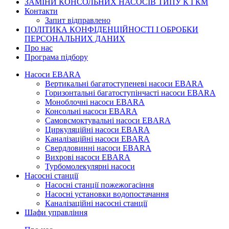
ЗАМІНИ КОНСОЛЬНИХ НАСОСІВ ТИПУ К І КМ
Контакти
Запит відправлено
ПОЛІТИКА КОНФІДЕНЦІЙНОСТІ І ОБРОБКИ
ПЕРСОНАЛЬНИХ ДАНИХ
Про нас
Програма підбору
Насоси EBARA
Вертикальні багатоступеневі насоси EBARA
Горизонтальні багатоступінчасті насоси EBARA
Моноблочні насоси EBARA
Консольні насоси EBARA
Самовсмоктувальні насоси EBARA
Циркуляційні насоси EBARA
Каналізаційні насоси EBARA
Свердловинні насоси EBARA
Вихрові насоси EBARA
Турбомолекулярні насоси
Насосні станції
Насосні станції пожежогасіння
Насосні установки водопостачання
Каналізаційні насосні станції
Шафи управління